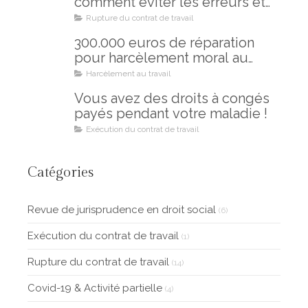
comment éviter les erreurs et
les regrets
Rupture du contrat de travail
300.000 euros de réparation
pour harcèlement moral au
travail : un combat gagné !
Harcèlement au travail
Vous avez des droits à congés
payés pendant votre maladie !
Exécution du contrat de travail
Catégories
Revue de jurisprudence en droit social
(6)
Exécution du contrat de travail
(1)
Rupture du contrat de travail
(14)
Covid-19 & Activité partielle
(4)