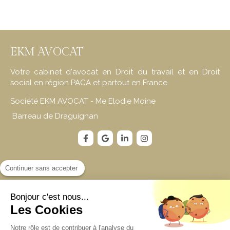
EKM AVOCAT
Votre cabinet d'avocat en Droit du travail et en Droit
social en région PACA et partout en France.
Société EKM AVOCAT - Me Elodie Moine
Barreau de Draguignan
Contact
Continuer sans accepter
EKM AVOCAT
Bonjour c'est nous...
66 Avenue Thalès Technoparc Epsilon II
Les Cookies
Bât Epsicod A2
83700
Saint-Raphaël
Notre rôle est de contribuer à l'analyse du