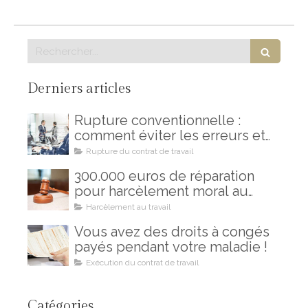
Rechercher
Derniers articles
Rupture conventionnelle :
comment éviter les erreurs et
les regrets
Rupture du contrat de travail
300.000 euros de réparation
pour harcèlement moral au
travail : un combat gagné !
Harcèlement au travail
Vous avez des droits à congés
payés pendant votre maladie !
Exécution du contrat de travail
Catégories