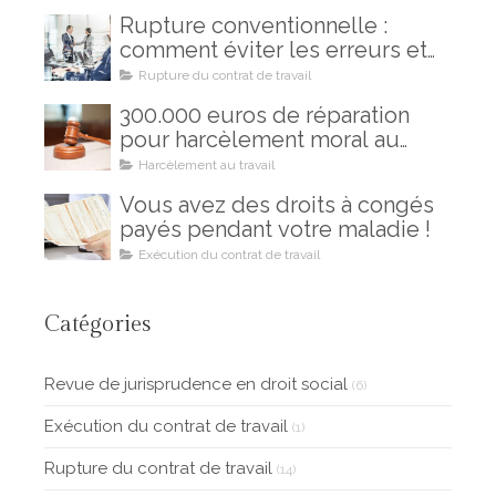
Rupture conventionnelle :
comment éviter les erreurs et
les regrets
Rupture du contrat de travail
300.000 euros de réparation
pour harcèlement moral au
travail : un combat gagné !
Harcèlement au travail
Vous avez des droits à congés
payés pendant votre maladie !
Exécution du contrat de travail
Catégories
Revue de jurisprudence en droit social
(6)
Exécution du contrat de travail
(1)
Rupture du contrat de travail
(14)