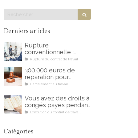
Rechercher
Derniers articles
Rupture
conventionnelle :
comment éviter les
Rupture du contrat de travail
erreurs et les regrets
300.000 euros de
réparation pour
harcèlement moral au
Harcèlement au travail
travail : un combat
gagné !
Vous avez des droits à
congés payés pendant
votre maladie !
Exécution du contrat de travail
Catégories