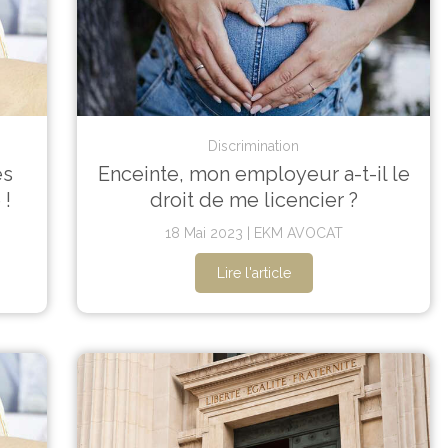
Discrimination
és
Enceinte, mon employeur a-t-il le
 !
droit de me licencier ?
18 Mai 2023
EKM AVOCAT
Lire l'article