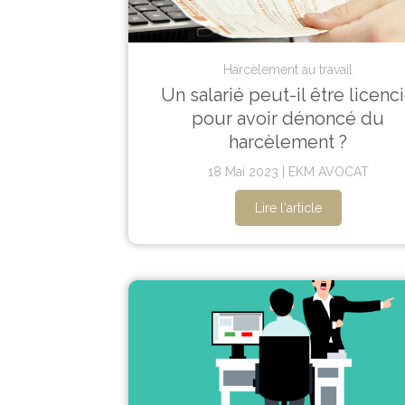
Harcèlement au travail
Un salarié peut-il être licenc
pour avoir dénoncé du
harcèlement ?
18 Mai 2023
EKM AVOCAT
Lire l'article