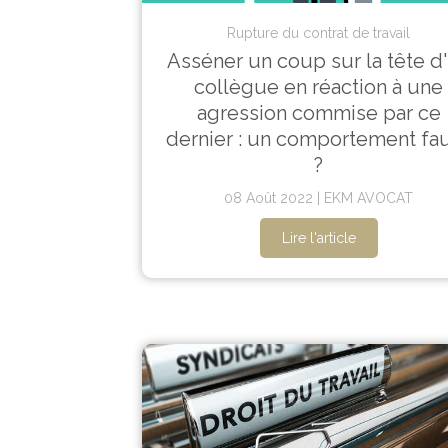
Rupture du contrat de travail
Asséner un coup sur la tête d
collègue en réaction à une
agression commise par ce
dernier : un comportement fau
?
08 Août 2022
EKM AVOCAT
Lire l'article