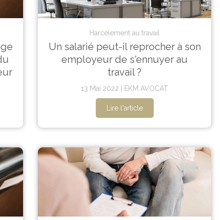
Harcèlement au travail
age
Un salarié peut-il reprocher à son
du
employeur de s'ennuyer au
eur
travail ?
13 Mai 2022
EKM AVOCAT
Lire l'article