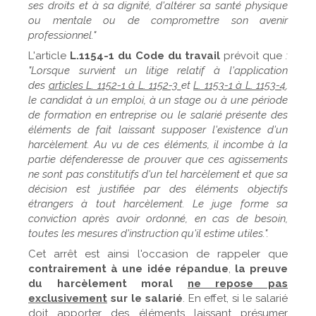
ses droits et à sa dignité, d'altérer sa santé physique
ou mentale ou de compromettre son avenir
professionnel."
L'article
L.1154-1 du Code du travail
prévoit que
:
"Lorsque survient un litige relatif à l'application
des
articles L. 1152-1 à L. 1152-3
et
L. 1153-1 à L. 1153-4
,
le candidat à un emploi, à un stage ou à une période
de formation en entreprise
ou le salarié présente des
éléments de fait laissant supposer l'existence d'un
harcèlement.
Au vu de ces éléments, il incombe à la
partie défenderesse de prouver que ces agissements
ne sont pas constitutifs d'un tel harcèlement et que sa
décision est justifiée par des éléments objectifs
étrangers à tout harcèlement. Le juge forme sa
conviction après avoir ordonné, en cas de besoin,
toutes les mesures d'instruction qu'il estime utiles.".
Cet arrêt est ainsi l'occasion de rappeler que
contrairement à une idée répandue
,
la preuve
du harcèlement moral
ne repose pas
exclusivement
sur le salarié
. En effet, si le salarié
doit apporter des éléments laissant présumer