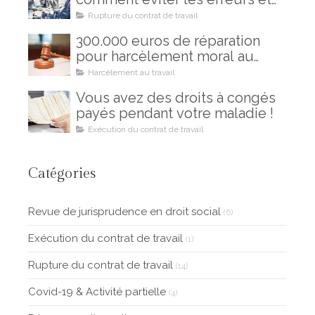
les regrets
Rupture du contrat de travail
300.000 euros de réparation
pour harcèlement moral au
travail : un combat gagné !
Harcèlement au travail
Vous avez des droits à congés
payés pendant votre maladie !
Exécution du contrat de travail
Catégories
Revue de jurisprudence en droit social
(6)
Exécution du contrat de travail
(1)
Rupture du contrat de travail
(14)
Covid-19 & Activité partielle
(4)