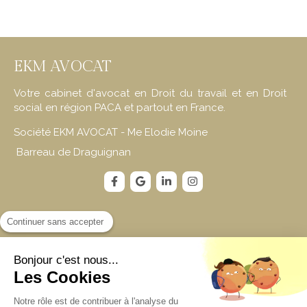
EKM AVOCAT
Votre cabinet d'avocat en Droit du travail et en Droit
social en région PACA et partout en France.
Société EKM AVOCAT - Me Elodie Moine
Barreau de Draguignan
Contact
Continuer sans accepter
EKM AVOCAT
Bonjour c'est nous...
66 Avenue Thalès Technoparc Epsilon II
Les Cookies
Bât Epsicod A2
83700
Saint-Raphaël
Notre rôle est de contribuer à l'analyse du