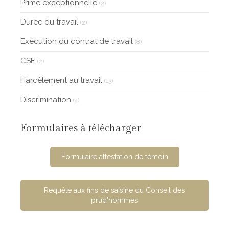
Prime exceptionnelle
(2)
Durée du travail
(2)
Exécution du contrat de travail
(8)
CSE
(2)
Harcèlement au travail
(13)
Discrimination
(4)
Formulaires à télécharger
Formulaire attestation de témoin
Requête aux fins de saisine du Conseil des
prud'hommes