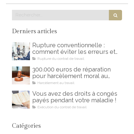
Rechercher
Derniers articles
Rupture conventionnelle :
comment éviter les erreurs et
les regrets
Rupture du contrat de travail
300.000 euros de réparation
pour harcèlement moral au
travail : un combat gagné !
Harcèlement au travail
Vous avez des droits à congés
payés pendant votre maladie !
Exécution du contrat de travail
Catégories