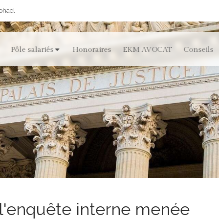
aphaël
Pôle salariés
Honoraires
EKM AVOCAT
Conseils
 l'enquête interne menée