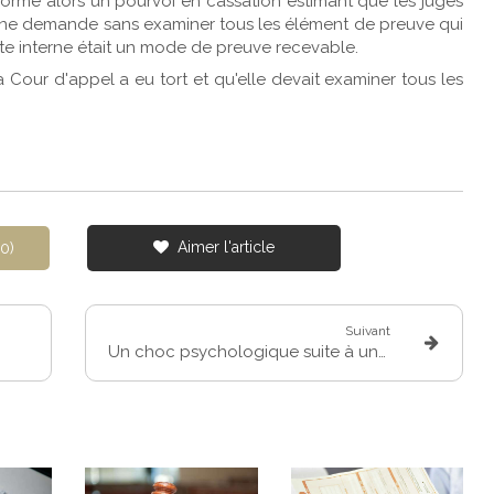
 forme alors un pourvoi en cassation estimant que les juges
 une demande sans examiner tous les élément de preuve qui
ête interne était un mode de preuve recevable.
 Cour d'appel a eu tort et qu'elle devait examiner tous les
Aimer l'article
0)
Suivant
Un choc psychologique suite à un entretien avec son patron est-il un accident du travail ?