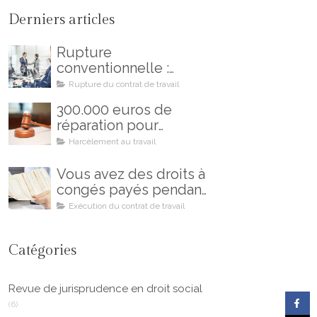
Derniers articles
Rupture
conventionnelle :
comment éviter les
Rupture du contrat de travail
erreurs et les regrets
300.000 euros de
réparation pour
harcèlement moral au
Harcèlement au travail
travail : un combat
gagné !
Vous avez des droits à
congés payés pendant
votre maladie !
Exécution du contrat de travail
Catégories
Revue de jurisprudence en droit social
(6)